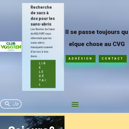
Recherche
de sacs à
dos pour les
sans-abris
Les Restos du Cœur
Il se passe toujours qu
de BELFORT nous
informent que les
elque chose au CVG
sans-abris
manquent souvent
d'un sac à dos
dans...
ADHÉSION
CONTACT
LIR
E
LE
DÉ
TAI
L