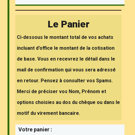
Nom (mineur de +16 ans)
Date de naissance (mineur de +16 ans)
Prénom (mineur de +16 ans)
Téléphone Portable (mineur de +16 ans)
Email (mineur de +16 ans)
Adresse (mineur de +16 ans)
Code Postal (mineur de +16 ans)
Ville (mineur de +16 ans)
Personne à prévenir en cas daccident du
Ses coordonnées (mineur de +16 ans)
Pass-Sport (mineur de +16 ans)
Montant aide financière (mineur de +16
Scan ou Photo du justificatif pour (mineur
Nom (mineur de -16 ans)
Date de naissance (mineur de -16 ans)
Prénom (mineur de -16 ans)
Téléphone Portable (mineur de -16 ans)
Email (mineur de -16 ans)
Adresse (mineur de -16 ans)
Code Postal (mineur de -16 ans)
Ville (mineur de -16 ans)
Personne à prévenir en cas daccident du
Ses coordonnées (mineur de -16 ans)
Pass-Sport (mineur de -16 ans)
Montant aide financière (mineur de -16
Scan ou Photo du justificatif pour (mineur
Je, soussigné (e)
Demeurant à
Dont ladresse mail est
Dont le téléphone est
Agissant en qualité de
Autorise le mineur désigné ci-dessus à
Autorise le CVG à utiliser les images du
Signature électronique
*
*
*
*
*
*
*
*
*
*
*
*
*
*
*
*
*
*
*
Autorisation parentale
Les Données du
Les Données du
Le Panier
(mineur de +16 ans)
ans)
de +16 ans)
(mineur de -16 ans)
ans)
de -16 ans)
sinscrire au CVG
mineur désigné ci-dessus
*
*
*
*
valable pour le mineur
Père
Nous avons bien compris les termes de
Pass-Sport Culture de la CCVS
Pass-Sport Culture de la CCVS
(mineur de + 16 ans)
(mineur de -16 ans)
ces engagements.
Ci-dessous le montant total de vos achats
Nous avons bien compris
Nous avons bien compris
Parcourir les Fichiers
Parcourir les Fichiers
ci-dessus désigné
0
0
(Minimum. 5 Caractères)
(Minimum. 5 Caractères)
Mère
incluant d'office le montant de la cotisation
Obligatoire pour l'adhésion d'un mineur.
de base. Vous en recevrez le détail dans le
Tuteur
mail de confirmation qui vous sera adressé
en retour. Pensez à consulter vos Spams.
Merci de préciser vos Nom, Prénom et
options choisies au dos du chèque ou dans le
motif du virement bancaire.
Réduction (mineur de +16 ans) compte
Réduction (mineur de -16 ans) compte
Montant Du Panier
Votre Panier est négatif mais
Votre panier :