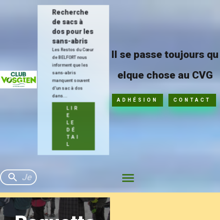
Recherche
de sacs à
dos pour les
sans-abris
Les Restos du Cœur
Il se passe toujours qu
de BELFORT nous
informent que les
elque chose au CVG
sans-abris
manquent souvent
d'un sac à dos
dans...
ADHÉSION
CONTACT
LIR
E
LE
DÉ
TAI
L