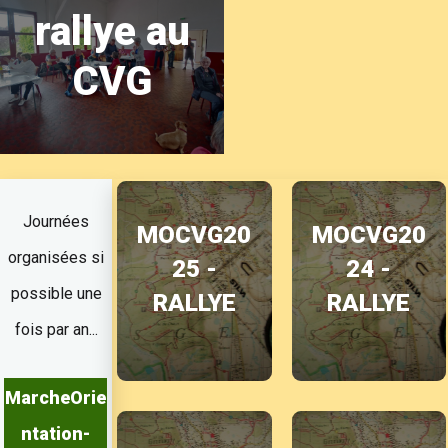
rallye au
CVG
Journées
MOCVG20
MOCVG20
organisées si
25 -
24 -
possible une
RALLYE
RALLYE
fois par an...
MarcheOrie
ntation-