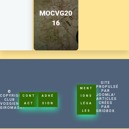
MOCVG20
16
SITE
PROPULSÉ
MENT
PAR
©
CONN
JOOMLA!
COPYRIGHT
CONT
ADHÉ
IONS
ARTICLES
CLUB
EXIO
CRÉES
VOSGIEN
ACT
SION
LÉGA
PAR
N
GIROMAGNY
GRIDBOX.
LES