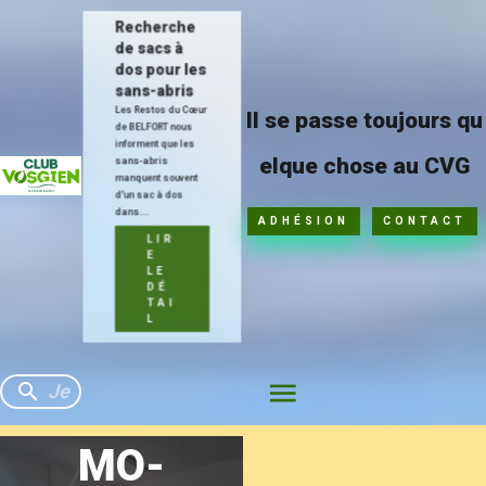
Recherche
de sacs à
dos pour les
sans-abris
Les Restos du Cœur
Il se passe toujours qu
de BELFORT nous
informent que les
elque chose au CVG
sans-abris
manquent souvent
d'un sac à dos
dans...
ADHÉSION
CONTACT
LIR
E
LE
DÉ
TAI
L
MO-