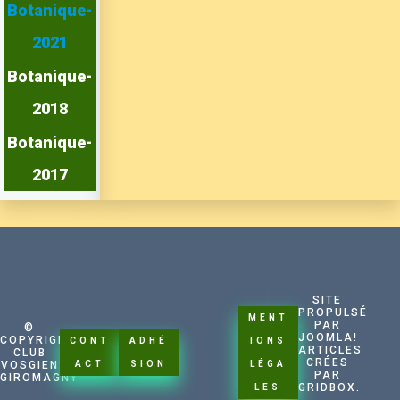
Botanique-
2021
Botanique-
2018
Botanique-
2017
SITE
PROPULSÉ
MENT
PAR
©
CONN
JOOMLA!
COPYRIGHT
CONT
ADHÉ
IONS
ARTICLES
CLUB
EXIO
CRÉES
VOSGIEN
ACT
SION
LÉGA
PAR
N
GIROMAGNY
GRIDBOX.
LES