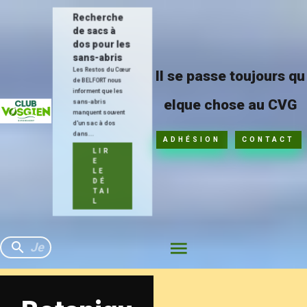
Recherche
de sacs à
dos pour les
sans-abris
Les Restos du Cœur
Il se passe toujours qu
de BELFORT nous
informent que les
elque chose au CVG
sans-abris
manquent souvent
d'un sac à dos
dans...
ADHÉSION
CONTACT
LIR
E
LE
DÉ
TAI
L