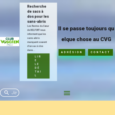
Recherche
de sacs à
dos pour les
sans-abris
Les Restos du Cœur
Il se passe toujours qu
de BELFORT nous
informent que les
elque chose au CVG
sans-abris
manquent souvent
d'un sac à dos
dans...
ADHÉSION
CONTACT
LIR
E
LE
DÉ
TAI
L