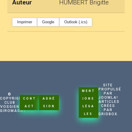
Auteur
HUMBERT Brigitte
Imprimer
Google
Outlook (.ics)
SITE
PROPULSÉ
MENT
PAR
©
CONN
JOOMLA!
COPYRIGHT
CONT
ADHÉ
IONS
ARTICLES
CLUB
EXIO
CRÉES
VOSGIEN
ACT
SION
LÉGA
PAR
N
GIROMAGNY
GRIDBOX.
LES