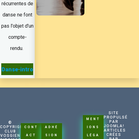
récurrentes de
danse ne font
pas l'objet d'un
compte-
rendu.
Danse-intro
SITE
PROPULSÉ
MENT
PAR
©
CONN
JOOMLA!
COPYRIGHT
CONT
ADHÉ
IONS
ARTICLES
CLUB
EXIO
CRÉES
VOSGIEN
ACT
SION
LÉGA