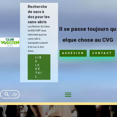
Recherche
de sacs à
dos pour les
sans-abris
Les Restos du Cœur
Il se passe toujours qu
de BELFORT nous
informent que les
elque chose au CVG
sans-abris
manquent souvent
d'un sac à dos
dans...
ADHÉSION
CONTACT
LIR
E
LE
DÉ
TAI
L